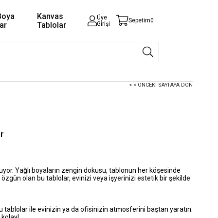
Boya
Kanvas
Üye
Sepetim
0
ar
Tablolar
Girişi
< < ÖNCEKI SAYFAYA DÖN
r
uluyor. Yağlı boyaların zengin dokusu, tablonun her köşesinde
i özgün olan bu tablolar, evinizi veya işyerinizi estetik bir şekilde
u tablolar ile evinizin ya da ofisinizin atmosferini baştan yaratın.
 kolay!