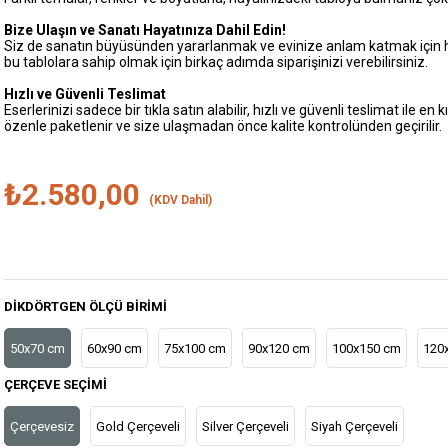
Bize Ulaşın ve Sanatı Hayatınıza Dahil Edin!
Siz de sanatın büyüsünden yararlanmak ve evinize anlam katmak için 
bu tablolara sahip olmak için birkaç adımda siparişinizi verebilirsiniz.
Hızlı ve Güvenli Teslimat
Eserlerinizi sadece bir tıkla satın alabilir, hızlı ve güvenli teslimat ile e
özenle paketlenir ve size ulaşmadan önce kalite kontrolünden geçirilir.
₺2.580,00
(KDV Dahil)
DIKDÖRTGEN ÖLÇÜ BIRIMI
50x70 cm
60x90 cm
75x100 cm
90x120 cm
100x150 cm
120
ÇERÇEVE SEÇIMI
Çerçevesiz
Gold Çerçeveli
Silver Çerçeveli
Siyah Çerçeveli