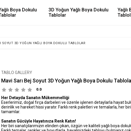
Yağlı Boya Dokulu
3D Yoğun Yağlı Boya Dokulu
Yağlı 
Tablolar
Tablolar
Tablol
EJ SOYUT 3D YOĞUN YAĞLI BOYA DOKULU TABLOLAR
TABLO GALLERY
Mavi Sarı Bej Soyut 3D Yoğun Yağlı Boya Dokulu Tablola
0.0
Her Detayda Sanatın Mükemmelliği
Eserlerimiz, doğal fırça darbeleri ve özenle işlenen detaylarla hayat b
derinlik ve hareket hissi yaratır. Farklı renk paletleri ve temalarla, her bir
tamamlar.
Sanatın Gücüyle Hayatınıza Renk Katın!
Her biri sanatçılarımızın elinden çıkan, özgün ve kaliteli yağlı boya dokul
Farklı temalar, renkler ve boyutlarla, hayalinizdeki tabloyu bulmanız çok