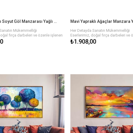
Mavi Tonları Soyut Göl Manzarası Yağlı Boya Dokulu Tablo
Sanatın Mükemmelliği
Her Detayda Sanatın Mükemmelliği
doğal fırça darbeleri ve özenle işlenen
Eserlerimiz, doğal fırça darbeleri ve 
yat buluyor. Yağlı boyaların zengin
detaylarla hayat buluyor. Yağlı boyala
00
₺1.908,00
onun her köşesinde derinlik ve hareket
dokusu, tablonun her köşesinde deri
 Farklı renk paletleri ve temalarla, her
hissi yaratır. Farklı renk paletleri ve t
n bu tablolar, evinizi veya işyerinizi
biri özgün olan bu tablolar, evinizi ve
ekilde tamamlar.
estetik bir şekilde tamamlar.
le Hayatınıza Renk Katın!
Sanatın Gücüyle Hayatınıza Renk Katı
tçılarımızın elinden çıkan, özgün ve
Her biri sanatçılarımızın elinden çık
 boya dokulu tablolar ile evinizin ya da
kaliteli yağlı boya dokulu tablolar ile 
osferini baştan yaratın. Farklı temalar,
ofisinizin atmosferini baştan yaratın. 
yutlarla, hayalinizdeki tabloyu
renkler ve boyutlarla, hayalinizdeki t
 kolay!
bulmanız çok kolay!
e Sanatı Hayatınıza Dahil Edin!
Bize Ulaşın ve Sanatı Hayatınıza Dahi
ın büyüsünden yararlanmak ve evinize
Siz de sanatın büyüsünden yararlanm
k için hemen koleksiyonumuzu
anlam katmak için hemen koleksiy
 biri kendine özgü olan bu tablolara
keşfedin. Her biri kendine özgü olan
çin birkaç adımda siparişinizi
sahip olmak için birkaç adımda sipar
verebilirsiniz.