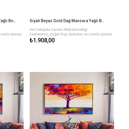
Mavi Yapraklı Ağaçlar Manzara Yağlı Boya Dokulu Tablo
Siyah Beyaz Gold Dağ Manzara Yağlı Boya Dokulu Tablo
Her Detayda Sanatın Mükemmelliği
özenle işlenen
Eserlerimiz, doğal fırça darbeleri ve özenle işlenen
rın zengin
detaylarla hayat buluyor. Yağlı boyaların zengin
₺1.908,00
nlik ve hareket
dokusu, tablonun her köşesinde derinlik ve hareket
emalarla, her
hissi yaratır. Farklı renk paletleri ve temalarla, her
ya işyerinizi
biri özgün olan bu tablolar, evinizi veya işyerinizi
estetik bir şekilde tamamlar.
n!
Sanatın Gücüyle Hayatınıza Renk Katın!
an, özgün ve
Her biri sanatçılarımızın elinden çıkan, özgün ve
evinizin ya da
kaliteli yağlı boya dokulu tablolar ile evinizin ya da
Farklı temalar,
ofisinizin atmosferini baştan yaratın. Farklı temalar,
abloyu
renkler ve boyutlarla, hayalinizdeki tabloyu
bulmanız çok kolay!
l Edin!
Bize Ulaşın ve Sanatı Hayatınıza Dahil Edin!
ak ve evinize
Siz de sanatın büyüsünden yararlanmak ve evinize
onumuzu
anlam katmak için hemen koleksiyonumuzu
 bu tablolara
keşfedin. Her biri kendine özgü olan bu tablolara
işinizi
sahip olmak için birkaç adımda siparişinizi
verebilirsiniz.