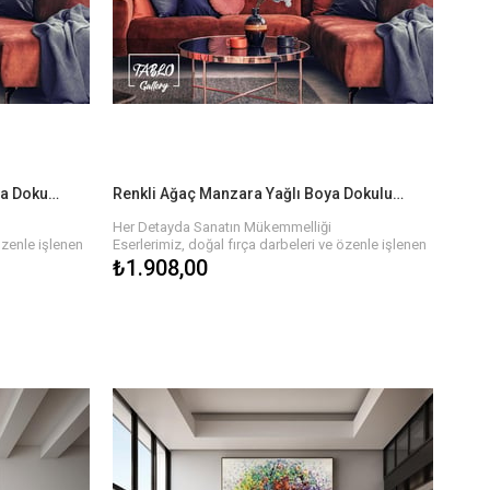
Hızlı ve Güvenli Teslimat
ir, hızlı ve
Eserlerinizi sadece bir tıkla satın alabilir, hızlı ve
eni tablonuzun
güvenli teslimat ile en kısa sürede yeni tablonuzun
nle paketlenir
keyfini çıkarabilirsiniz. Her tablo özenle paketlenir
rolünden
ve size ulaşmadan önce kalite kontrolünden
geçirilir.
Renkli Manzara Tasviri Yağlı Boya Dokulu Tablo
Renkli Ağaç Manzara Yağlı Boya Dokulu Tablo
Her Detayda Sanatın Mükemmelliği
özenle işlenen
Eserlerimiz, doğal fırça darbeleri ve özenle işlenen
rın zengin
detaylarla hayat buluyor. Yağlı boyaların zengin
₺1.908,00
nlik ve hareket
dokusu, tablonun her köşesinde derinlik ve hareket
emalarla, her
hissi yaratır. Farklı renk paletleri ve temalarla, her
ya işyerinizi
biri özgün olan bu tablolar, evinizi veya işyerinizi
estetik bir şekilde tamamlar.
n!
Sanatın Gücüyle Hayatınıza Renk Katın!
an, özgün ve
Her biri sanatçılarımızın elinden çıkan, özgün ve
evinizin ya da
kaliteli yağlı boya dokulu tablolar ile evinizin ya da
Farklı temalar,
ofisinizin atmosferini baştan yaratın. Farklı temalar,
abloyu
renkler ve boyutlarla, hayalinizdeki tabloyu
bulmanız çok kolay!
l Edin!
Bize Ulaşın ve Sanatı Hayatınıza Dahil Edin!