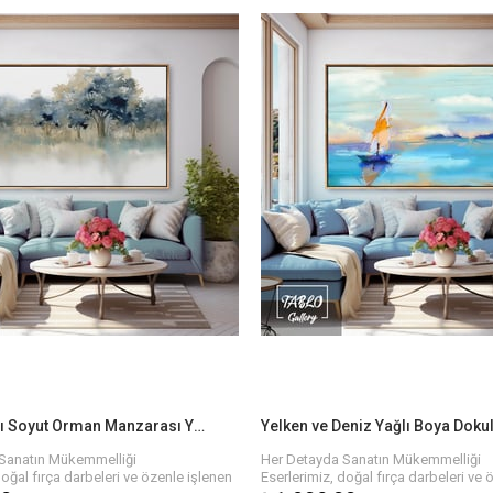
tçılarımızın elinden çıkan, özgün ve
Her biri sanatçılarımızın elinden çık
 boya dokulu tablolar ile evinizin ya da
kaliteli yağlı boya dokulu tablolar ile 
osferini baştan yaratın. Farklı temalar,
ofisinizin atmosferini baştan yaratın. 
yutlarla, hayalinizdeki tabloyu
renkler ve boyutlarla, hayalinizdeki t
 kolay!
bulmanız çok kolay!
e Sanatı Hayatınıza Dahil Edin!
Bize Ulaşın ve Sanatı Hayatınıza Dahi
ın büyüsünden yararlanmak ve evinize
Siz de sanatın büyüsünden yararlanm
k için hemen koleksiyonumuzu
anlam katmak için hemen koleksiy
 biri kendine özgü olan bu tablolara
keşfedin. Her biri kendine özgü olan
çin birkaç adımda siparişinizi
sahip olmak için birkaç adımda sipar
verebilirsiniz.
nli Teslimat
Hızlı ve Güvenli Teslimat
dece bir tıkla satın alabilir, hızlı ve
Eserlerinizi sadece bir tıkla satın alabil
mat ile en kısa sürede yeni tablonuzun
güvenli teslimat ile en kısa sürede y
bilirsiniz. Her tablo özenle paketlenir
keyfini çıkarabilirsiniz. Her tablo öze
madan önce kalite kontrolünden
ve size ulaşmadan önce kalite kont
geçirilir.
Yeşil Tonları Soyut Orman Manzarası Yağlı Boya Dokulu Tablo
Yelken ve Deniz Yağlı Boya Doku
Sanatın Mükemmelliği
Her Detayda Sanatın Mükemmelliği
doğal fırça darbeleri ve özenle işlenen
Eserlerimiz, doğal fırça darbeleri ve 