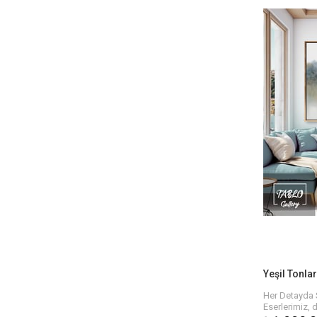
Her biri sana
kaliteli yağlı
ofisinizin atm
renkler ve bo
bulmanız çok
Bize Ulaşın v
Siz de sanat
anlam katma
keşfedin. Her
sahip olmak i
verebilirsiniz.
Hızlı ve Güve
Eserlerinizi sa
güvenli tesli
keyfini çıkara
ve size ulaş
geçirilir.
Her Detayda 
Eserlerimiz, 