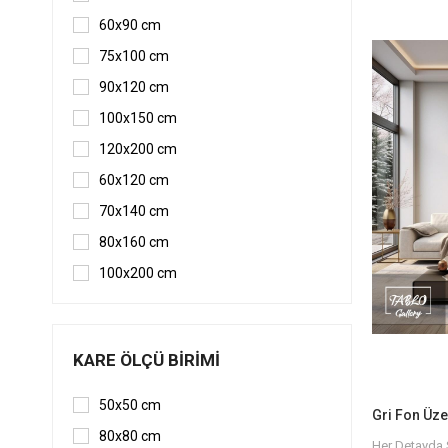
Sanatın Gücüy
60x90 cm
Her biri sana
kaliteli yağlı
75x100 cm
ofisinizin atm
renkler ve bo
90x120 cm
bulmanız çok
100x150 cm
Bize Ulaşın v
Siz de sanat
120x200 cm
anlam katma
60x120 cm
keşfedin. Her
sahip olmak i
70x140 cm
verebilirsiniz.
80x160 cm
Hızlı ve Güve
Eserlerinizi sa
100x200 cm
güvenli tesli
keyfini çıkara
ve size ulaş
geçirilir.
KARE ÖLÇÜ BIRIMI
50x50 cm
80x80 cm
Her Detayda 