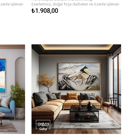
özenle işlenen
Eserlerimiz, doğal fırça darbeleri ve özenle işlenen
rın zengin
detaylarla hayat buluyor. Yağlı boyaların zengin
₺1.908,00
nlik ve hareket
dokusu, tablonun her köşesinde derinlik ve hareket
emalarla, her
hissi yaratır. Farklı renk paletleri ve temalarla, her
ya işyerinizi
biri özgün olan bu tablolar, evinizi veya işyerinizi
estetik bir şekilde tamamlar.
n!
Sanatın Gücüyle Hayatınıza Renk Katın!
an, özgün ve
Her biri sanatçılarımızın elinden çıkan, özgün ve
evinizin ya da
kaliteli yağlı boya dokulu tablolar ile evinizin ya da
Farklı temalar,
ofisinizin atmosferini baştan yaratın. Farklı temalar,
abloyu
renkler ve boyutlarla, hayalinizdeki tabloyu
bulmanız çok kolay!
l Edin!
Bize Ulaşın ve Sanatı Hayatınıza Dahil Edin!
ak ve evinize
Siz de sanatın büyüsünden yararlanmak ve evinize
onumuzu
anlam katmak için hemen koleksiyonumuzu
 bu tablolara
keşfedin. Her biri kendine özgü olan bu tablolara
işinizi
sahip olmak için birkaç adımda siparişinizi
verebilirsiniz.
Hızlı ve Güvenli Teslimat
ir, hızlı ve
Eserlerinizi sadece bir tıkla satın alabilir, hızlı ve
eni tablonuzun
güvenli teslimat ile en kısa sürede yeni tablonuzun
nle paketlenir
keyfini çıkarabilirsiniz. Her tablo özenle paketlenir
rolünden
ve size ulaşmadan önce kalite kontrolünden
geçirilir.