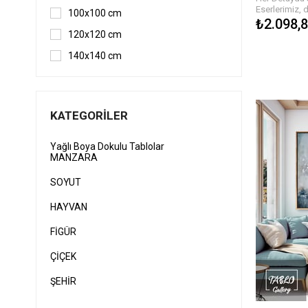
Eserlerimiz, 
100x100 cm
detaylarla ha
₺2.098,
dokusu, tabl
120x120 cm
hissi yaratır.
biri özgün ola
140x140 cm
estetik bir ş
Sanatın Gücüy
Her biri sana
kaliteli yağlı
KATEGORILER
ofisinizin atm
renkler ve bo
bulmanız çok
Yağlı Boya Dokulu Tablolar
MANZARA
Bize Ulaşın v
Siz de sanat
SOYUT
anlam katma
keşfedin. Her
HAYVAN
sahip olmak i
verebilirsiniz.
FİGÜR
Hızlı ve Güve
Eserlerinizi sa
ÇİÇEK
güvenli tesli
keyfini çıkara
ŞEHİR
ve size ulaş
geçirilir.