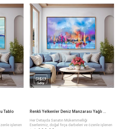
an, özgün ve
Her biri sanatçılarımızın elinden çıkan, özgün ve
evinizin ya da
kaliteli yağlı boya dokulu tablolar ile evinizin ya da
Farklı temalar,
ofisinizin atmosferini baştan yaratın. Farklı temalar,
abloyu
renkler ve boyutlarla, hayalinizdeki tabloyu
bulmanız çok kolay!
l Edin!
Bize Ulaşın ve Sanatı Hayatınıza Dahil Edin!
ak ve evinize
Siz de sanatın büyüsünden yararlanmak ve evinize
onumuzu
anlam katmak için hemen koleksiyonumuzu
 bu tablolara
keşfedin. Her biri kendine özgü olan bu tablolara
işinizi
sahip olmak için birkaç adımda siparişinizi
verebilirsiniz.
Hızlı ve Güvenli Teslimat
ir, hızlı ve
Eserlerinizi sadece bir tıkla satın alabilir, hızlı ve
eni tablonuzun
güvenli teslimat ile en kısa sürede yeni tablonuzun
nle paketlenir
keyfini çıkarabilirsiniz. Her tablo özenle paketlenir
rolünden
ve size ulaşmadan önce kalite kontrolünden
geçirilir.
lu Tablo
Renkli Yelkenler Deniz Manzarası Yağlı Boya Dokulu Tablo
Her Detayda Sanatın Mükemmelliği
özenle işlenen
Eserlerimiz, doğal fırça darbeleri ve özenle işlenen