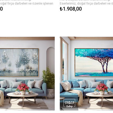
doğal fırça darbeleri ve özenle işlenen
Eserlerimiz, doğal fırça darbeleri ve 
yat buluyor. Yağlı boyaların zengin
detaylarla hayat buluyor. Yağlı boyala
80
₺1.908,00
onun her köşesinde derinlik ve hareket
dokusu, tablonun her köşesinde deri
 Farklı renk paletleri ve temalarla, her
hissi yaratır. Farklı renk paletleri ve t
n bu tablolar, evinizi veya işyerinizi
biri özgün olan bu tablolar, evinizi ve
ekilde tamamlar.
estetik bir şekilde tamamlar.
le Hayatınıza Renk Katın!
Sanatın Gücüyle Hayatınıza Renk Katı
tçılarımızın elinden çıkan, özgün ve
Her biri sanatçılarımızın elinden çık
 boya dokulu tablolar ile evinizin ya da
kaliteli yağlı boya dokulu tablolar ile 
osferini baştan yaratın. Farklı temalar,
ofisinizin atmosferini baştan yaratın. 
yutlarla, hayalinizdeki tabloyu
renkler ve boyutlarla, hayalinizdeki t
 kolay!
bulmanız çok kolay!
e Sanatı Hayatınıza Dahil Edin!
Bize Ulaşın ve Sanatı Hayatınıza Dahi
ın büyüsünden yararlanmak ve evinize
Siz de sanatın büyüsünden yararlanm
k için hemen koleksiyonumuzu
anlam katmak için hemen koleksiy
 biri kendine özgü olan bu tablolara
keşfedin. Her biri kendine özgü olan
çin birkaç adımda siparişinizi
sahip olmak için birkaç adımda sipar
verebilirsiniz.
nli Teslimat
Hızlı ve Güvenli Teslimat
dece bir tıkla satın alabilir, hızlı ve
Eserlerinizi sadece bir tıkla satın alabil
mat ile en kısa sürede yeni tablonuzun
güvenli teslimat ile en kısa sürede y
bilirsiniz. Her tablo özenle paketlenir
keyfini çıkarabilirsiniz. Her tablo öze
madan önce kalite kontrolünden
ve size ulaşmadan önce kalite kont
geçirilir.