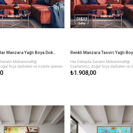
nli Teslimat
Hızlı ve Güvenli Teslimat
dece bir tıkla satın alabilir, hızlı ve
Eserlerinizi sadece bir tıkla satın alabil
mat ile en kısa sürede yeni tablonuzun
güvenli teslimat ile en kısa sürede y
bilirsiniz. Her tablo özenle paketlenir
keyfini çıkarabilirsiniz. Her tablo öze
madan önce kalite kontrolünden
ve size ulaşmadan önce kalite kont
geçirilir.
Renkli Ağaçlar Manzara Yağlı Boya Dokulu Tablo
Sanatın Mükemmelliği
Her Detayda Sanatın Mükemmelliği
doğal fırça darbeleri ve özenle işlenen
Eserlerimiz, doğal fırça darbeleri ve 
yat buluyor. Yağlı boyaların zengin
detaylarla hayat buluyor. Yağlı boyala
00
₺1.908,00
onun her köşesinde derinlik ve hareket
dokusu, tablonun her köşesinde deri
 Farklı renk paletleri ve temalarla, her
hissi yaratır. Farklı renk paletleri ve t
n bu tablolar, evinizi veya işyerinizi
biri özgün olan bu tablolar, evinizi ve
ekilde tamamlar.
estetik bir şekilde tamamlar.
le Hayatınıza Renk Katın!
Sanatın Gücüyle Hayatınıza Renk Katı
tçılarımızın elinden çıkan, özgün ve
Her biri sanatçılarımızın elinden çık
 boya dokulu tablolar ile evinizin ya da
kaliteli yağlı boya dokulu tablolar ile 
osferini baştan yaratın. Farklı temalar,
ofisinizin atmosferini baştan yaratın. 
yutlarla, hayalinizdeki tabloyu
renkler ve boyutlarla, hayalinizdeki t
 kolay!
bulmanız çok kolay!
e Sanatı Hayatınıza Dahil Edin!
Bize Ulaşın ve Sanatı Hayatınıza Dahi