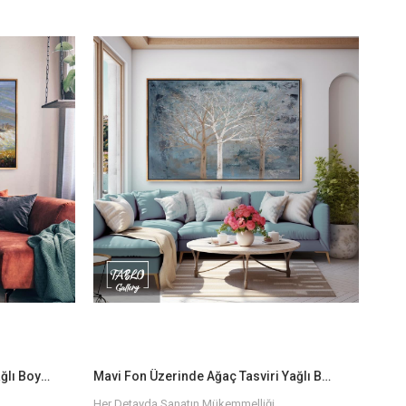
n!
Sanatın Gücüyle Hayatınıza Renk Katın!
an, özgün ve
Her biri sanatçılarımızın elinden çıkan, özgün ve
evinizin ya da
kaliteli yağlı boya dokulu tablolar ile evinizin ya da
Farklı temalar,
ofisinizin atmosferini baştan yaratın. Farklı temalar,
abloyu
renkler ve boyutlarla, hayalinizdeki tabloyu
bulmanız çok kolay!
l Edin!
Bize Ulaşın ve Sanatı Hayatınıza Dahil Edin!
ak ve evinize
Siz de sanatın büyüsünden yararlanmak ve evinize
onumuzu
anlam katmak için hemen koleksiyonumuzu
 bu tablolara
keşfedin. Her biri kendine özgü olan bu tablolara
işinizi
sahip olmak için birkaç adımda siparişinizi
verebilirsiniz.
Hızlı ve Güvenli Teslimat
ir, hızlı ve
Eserlerinizi sadece bir tıkla satın alabilir, hızlı ve
eni tablonuzun
güvenli teslimat ile en kısa sürede yeni tablonuzun
nle paketlenir
keyfini çıkarabilirsiniz. Her tablo özenle paketlenir
rolünden
ve size ulaşmadan önce kalite kontrolünden
geçirilir.
Kırlarda Koşan Atlar Manzara Yağlı Boya Dokulu Tablo
Mavi Fon Üzerinde Ağaç Tasviri Yağlı Boya Dokulu Tablo
Her Detayda Sanatın Mükemmelliği