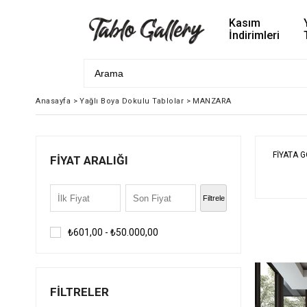
Kasım
İndirimleri
Anasayfa
>
Yağlı Boya Dokulu Tablolar
>
MANZARA
FIYATA 
FIYAT ARALIĞI
Filtrele
₺601,00 - ₺50.000,00
FILTRELER