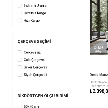
İndirimli Ürünler
Ücretsiz Kargo
Hızlı Kargo
ÇERÇEVE SEÇIMI
Çerçevesiz
Gold Çerçeveli
Silver Çerçeveli
Deniz Manza
Siyah Çerçeveli
Her Detayda 
Eserlerimiz, 
detaylarla ha
₺2.098,
dokusu, tabl
DIKDÖRTGEN ÖLÇÜ BIRIMI
hissi yaratır.
biri özgün ola
estetik bir ş
50x70 cm