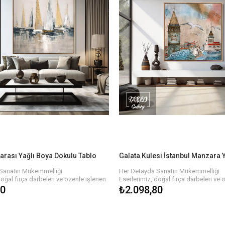
rası Yağlı Boya Dokulu Tablo
Sanatın Mükemmelliği
Her Detayda Sanatın Mükemmelliği
doğal fırça darbeleri ve özenle işlenen
Eserlerimiz, doğal fırça darbeleri ve 
yat buluyor. Yağlı boyaların zengin
detaylarla hayat buluyor. Yağlı boyala
80
₺2.098,80
onun her köşesinde derinlik ve hareket
dokusu, tablonun her köşesinde deri
 Farklı renk paletleri ve temalarla, her
hissi yaratır. Farklı renk paletleri ve t
n bu tablolar, evinizi veya işyerinizi
biri özgün olan bu tablolar, evinizi ve
ekilde tamamlar.
estetik bir şekilde tamamlar.