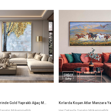
le Hayatınıza Renk Katın!
Sanatın Gücüyle Hayatınıza Renk Katı
tçılarımızın elinden çıkan, özgün ve
Her biri sanatçılarımızın elinden çık
 boya dokulu tablolar ile evinizin ya da
kaliteli yağlı boya dokulu tablolar ile 
osferini baştan yaratın. Farklı temalar,
ofisinizin atmosferini baştan yaratın. 
yutlarla, hayalinizdeki tabloyu
renkler ve boyutlarla, hayalinizdeki t
 kolay!
bulmanız çok kolay!
e Sanatı Hayatınıza Dahil Edin!
Bize Ulaşın ve Sanatı Hayatınıza Dahi
ın büyüsünden yararlanmak ve evinize
Siz de sanatın büyüsünden yararlanm
k için hemen koleksiyonumuzu
anlam katmak için hemen koleksiy
 biri kendine özgü olan bu tablolara
keşfedin. Her biri kendine özgü olan
çin birkaç adımda siparişinizi
sahip olmak için birkaç adımda sipar
verebilirsiniz.
nli Teslimat
Hızlı ve Güvenli Teslimat
dece bir tıkla satın alabilir, hızlı ve
Eserlerinizi sadece bir tıkla satın alabil
mat ile en kısa sürede yeni tablonuzun
güvenli teslimat ile en kısa sürede y
bilirsiniz. Her tablo özenle paketlenir
keyfini çıkarabilirsiniz. Her tablo öze
madan önce kalite kontrolünden
ve size ulaşmadan önce kalite kont
geçirilir.
Gri Fon Üzerinde Gold Yapraklı Ağaç Manzara Yağlı Boya Dokulu Tablo
Sanatın Mükemmelliği
Her Detayda Sanatın Mükemmelliği