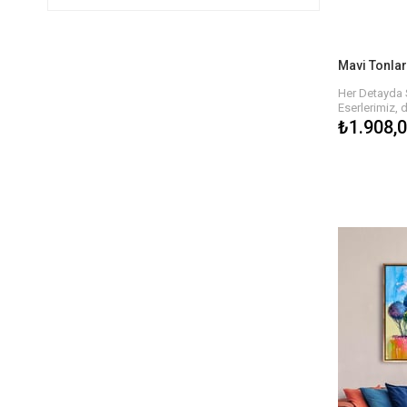
Her Detayda 
Eserlerimiz, 
detaylarla ha
₺1.908,
dokusu, tabl
hissi yaratır.
biri özgün ola
estetik bir ş
Sanatın Gücüy
Her biri sana
kaliteli yağlı
ofisinizin atm
renkler ve bo
bulmanız çok
Bize Ulaşın v
Siz de sanat
anlam katma
keşfedin. Her
sahip olmak i
verebilirsiniz.