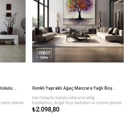
ak ve evinize
Siz de sanatın büyüsünden yararlanmak ve evinize
onumuzu
anlam katmak için hemen koleksiyonumuzu
 bu tablolara
keşfedin. Her biri kendine özgü olan bu tablolara
işinizi
sahip olmak için birkaç adımda siparişinizi
verebilirsiniz.
Hızlı ve Güvenli Teslimat
ir, hızlı ve
Eserlerinizi sadece bir tıkla satın alabilir, hızlı ve
eni tablonuzun
güvenli teslimat ile en kısa sürede yeni tablonuzun
nle paketlenir
keyfini çıkarabilirsiniz. Her tablo özenle paketlenir
rolünden
ve size ulaşmadan önce kalite kontrolünden
geçirilir.
Renkli İstanbul Kolaj Yağlı Boya Dokulu Tablo
Renkli Yapraklı Ağaç Manzara Yağlı Boya Dokulu Tablo
Her Detayda Sanatın Mükemmelliği
özenle işlenen
Eserlerimiz, doğal fırça darbeleri ve özenle işlenen
rın zengin
detaylarla hayat buluyor. Yağlı boyaların zengin
₺2.098,80
nlik ve hareket
dokusu, tablonun her köşesinde derinlik ve hareket
emalarla, her
hissi yaratır. Farklı renk paletleri ve temalarla, her
ya işyerinizi
biri özgün olan bu tablolar, evinizi veya işyerinizi
estetik bir şekilde tamamlar.
n!
Sanatın Gücüyle Hayatınıza Renk Katın!