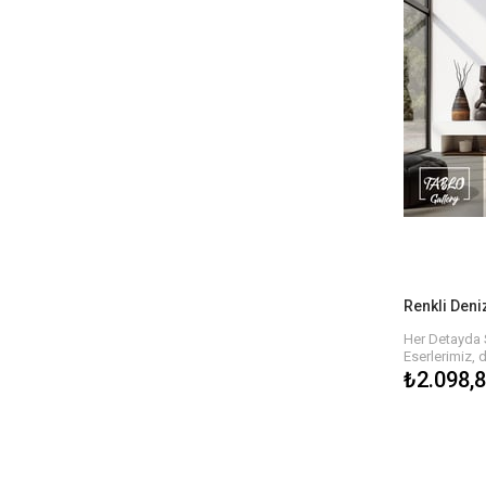
Siz de sanat
anlam katma
keşfedin. Her
sahip olmak i
verebilirsiniz.
Hızlı ve Güve
Eserlerinizi sa
güvenli tesli
keyfini çıkara
ve size ulaş
geçirilir.
Her Detayda 
Eserlerimiz, 
detaylarla ha
₺2.098,
dokusu, tabl
hissi yaratır.
biri özgün ola
estetik bir ş
Sanatın Gücüy