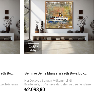
Galata Kulesi İstanbul Manzara Yağlı Boya Dokulu Tablo
Gemi ve Deniz Manzara Yağlı Boya Dokulu Tablo
Her Detayda Sanatın Mükemmelliği
özenle işlenen
Eserlerimiz, doğal fırça darbeleri ve özenle işlenen
rın zengin
detaylarla hayat buluyor. Yağlı boyaların zengin
₺2.098,80
nlik ve hareket
dokusu, tablonun her köşesinde derinlik ve hareket
emalarla, her
hissi yaratır. Farklı renk paletleri ve temalarla, her
ya işyerinizi
biri özgün olan bu tablolar, evinizi veya işyerinizi
estetik bir şekilde tamamlar.