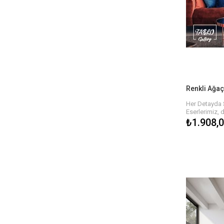
Hızlı ve Güve
Eserlerinizi sa
güvenli tesli
keyfini çıkara
ve size ulaş
geçirilir.
Her Detayda 
Eserlerimiz, 
detaylarla ha
₺1.908,
dokusu, tabl
hissi yaratır.
biri özgün ola
estetik bir ş
Sanatın Gücüy
Her biri sana
kaliteli yağlı
ofisinizin atm
renkler ve bo
bulmanız çok
Bize Ulaşın v