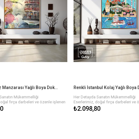
ın büyüsünden yararlanmak ve evinize
Siz de sanatın büyüsünden yararlanm
k için hemen koleksiyonumuzu
anlam katmak için hemen koleksiy
 biri kendine özgü olan bu tablolara
keşfedin. Her biri kendine özgü olan
çin birkaç adımda siparişinizi
sahip olmak için birkaç adımda sipar
verebilirsiniz.
nli Teslimat
Hızlı ve Güvenli Teslimat
dece bir tıkla satın alabilir, hızlı ve
Eserlerinizi sadece bir tıkla satın alabil
mat ile en kısa sürede yeni tablonuzun
güvenli teslimat ile en kısa sürede y
bilirsiniz. Her tablo özenle paketlenir
keyfini çıkarabilirsiniz. Her tablo öze
madan önce kalite kontrolünden
ve size ulaşmadan önce kalite kont
geçirilir.
Renkli Deniz Manzarası Yağlı Boya Dokulu Tablo
Sanatın Mükemmelliği
Her Detayda Sanatın Mükemmelliği
doğal fırça darbeleri ve özenle işlenen
Eserlerimiz, doğal fırça darbeleri ve 
yat buluyor. Yağlı boyaların zengin
detaylarla hayat buluyor. Yağlı boyala
80
₺2.098,80
onun her köşesinde derinlik ve hareket
dokusu, tablonun her köşesinde deri
 Farklı renk paletleri ve temalarla, her
hissi yaratır. Farklı renk paletleri ve t
n bu tablolar, evinizi veya işyerinizi
biri özgün olan bu tablolar, evinizi ve
ekilde tamamlar.
estetik bir şekilde tamamlar.
le Hayatınıza Renk Katın!
Sanatın Gücüyle Hayatınıza Renk Katı