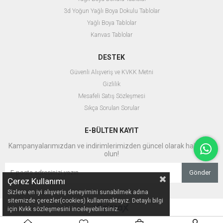
Hızlı ve Güvenli Teslimat
3d Yoğun Yağlı Boya Dokulu Tablolar
Eserlerinizi sadece bir tıkla satın
alabilir, hızlı ve güvenli teslimat ile en
Yağlı Boya Tablolar
kısa sürede yeni tablonuzun keyfini
Kanvas Tablolar
çıkarabilirsiniz. Her tablo özenle
paketlenir ve size ulaşmadan önce
kalite kontrolünden geçirilir.
DESTEK
Güvenli Alışveriş ve KVKK Metni
Gizlilik
Mesafeli Satış Sözleşmesi
Sıkça Sorulan Sorular
E-BÜLTEN KAYIT
Kampanyalarımızdan ve indirimlerimizden güncel olarak haberdar
olun!
Gönder
Çerez Kullanımı
Sizlere en iyi alışveriş deneyimini sunabilmek adına
sitemizde çerezler(cookies) kullanmaktayız. Detaylı bilgi
için Kvkk sözleşmesini inceleyebilirsiniz.