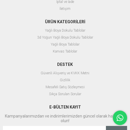
yararlanmak ve evinize anlam
İptal ve İade
katmak için hemen
İletişim
koleksiyonumuzu keşfedin. Her biri
kendine özgü olan bu tablolara
sahip olmak için birkaç adımda
ÜRÜN KATEGORİLERİ
siparişinizi verebilirsiniz.
Yağlı Boya Dokulu Tablolar
Hızlı ve Güvenli Teslimat
3d Yoğun Yağlı Boya Dokulu Tablolar
Eserlerinizi sadece bir tıkla satın
alabilir, hızlı ve güvenli teslimat ile en
Yağlı Boya Tablolar
kısa sürede yeni tablonuzun keyfini
Kanvas Tablolar
çıkarabilirsiniz. Her tablo özenle
paketlenir ve size ulaşmadan önce
kalite kontrolünden geçirilir.
DESTEK
Güvenli Alışveriş ve KVKK Metni
Gizlilik
Mesafeli Satış Sözleşmesi
Sıkça Sorulan Sorular
E-BÜLTEN KAYIT
Kampanyalarımızdan ve indirimlerimizden güncel olarak haberdar
olun!