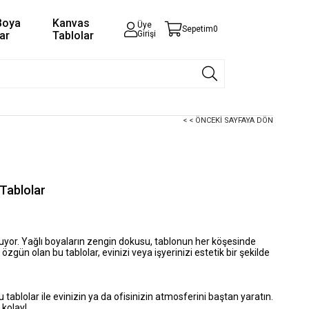
Boya
Kanvas
Üye
Sepetim
0
ar
Tablolar
Girişi
< < ÖNCEKI SAYFAYA DÖN
 Tablolar
uluyor. Yağlı boyaların zengin dokusu, tablonun her köşesinde
i özgün olan bu tablolar, evinizi veya işyerinizi estetik bir şekilde
u tablolar ile evinizin ya da ofisinizin atmosferini baştan yaratın.
 kolay!