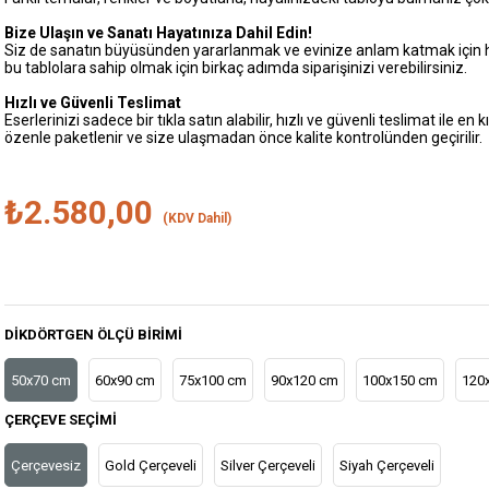
Bize Ulaşın ve Sanatı Hayatınıza Dahil Edin!
Siz de sanatın büyüsünden yararlanmak ve evinize anlam katmak için 
bu tablolara sahip olmak için birkaç adımda siparişinizi verebilirsiniz.
Hızlı ve Güvenli Teslimat
Eserlerinizi sadece bir tıkla satın alabilir, hızlı ve güvenli teslimat ile e
özenle paketlenir ve size ulaşmadan önce kalite kontrolünden geçirilir.
₺2.580,00
(KDV Dahil)
DIKDÖRTGEN ÖLÇÜ BIRIMI
50x70 cm
60x90 cm
75x100 cm
90x120 cm
100x150 cm
120
ÇERÇEVE SEÇIMI
Çerçevesiz
Gold Çerçeveli
Silver Çerçeveli
Siyah Çerçeveli