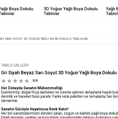
Yağlı Boya Dokulu
3D Yoğun Yağlı Boya Dokulu
Yağlı 
Tablolar
Tablolar
Tablol
YAZ SARI SOYUT 3D YOĞUN YAĞLI BOYA DOKULU TABLOLAR
TABLO GALLERY
Gri Siyah Beyaz Sarı Soyut 3D Yoğun Yağlı Boya Dokulu
0.0
Her Detayda Sanatın Mükemmelliği
Eserlerimiz, doğal fırça darbeleri ve özenle işlenen detaylarla hayat b
derinlik ve hareket hissi yaratır. Farklı renk paletleri ve temalarla, her bir
tamamlar.
Sanatın Gücüyle Hayatınıza Renk Katın!
Her biri sanatçılarımızın elinden çıkan, özgün ve kaliteli yağlı boya dokul
Farklı temalar, renkler ve boyutlarla, hayalinizdeki tabloyu bulmanız çok